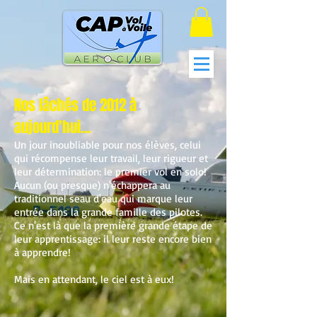
Nos lâchés de 2012 à
aujourd'hui...
Un jour inoubliable pour nos élèves, celui
qui récompense leur travail, leur rigueur et
leur détermination: le premier vol en solo!
Aucun (ou presque) n'échappera au
traditionnel seau d'eau qui marque leur
entrée dans la grande famille des pilotes.
Ce n'est là que la première grande étape de
leur apprentissage: il leur reste encore bien
à apprendre!
Mais en attendant, le ciel est à eux!